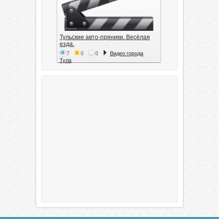
Тульские авто-пряники. Весёлая
езда.
7
0
0
Видео города
Тула
Тула. 1941. Документальный
фильм
6
0
0
Видео города
Тула