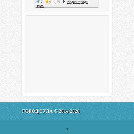
7
0
0
Видео города
Тула
Тула. 1941. Документальный
фильм
6
0
0
Видео города
Тула
00:20:11
Эфир от 11.01.2016 (19.35) Тула
ГОРОД ТУЛА © 2014-2026
160
0
0
Видео города
Тула
!