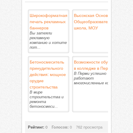
Широкоформатная
Высокская Основная
печать рекламных
Общеобразовательная
баннеров
школа, МОУ
Вы затеяли
рекламную
компанию и хотите
пот...
Бетоносмеситель
Возможности обучения
принудительного
в колледже в Перми
действия: мощное
В Перми успешно
работают
орудие
многочисленные ко...
строительства
В мире
строительства и
ремонта
бетоносмеси...
Рейтинг:
0
Голосов:
0
762 просмотра