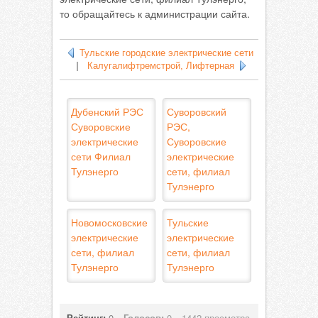
то обращайтесь к администрации сайта.
Тульские городские электрические сети
|
Калугалифтремстрой, Лифтерная
Дубенский РЭС
Суворовский
Суворовские
РЭС,
электрические
Суворовские
сети Филиал
электрические
Тулэнерго
сети, филиал
Тулэнерго
Новомосковские
Тульские
электрические
электрические
сети, филиал
сети, филиал
Тулэнерго
Тулэнерго
Рейтинг:
0
Голосов:
0
1442 просмотра