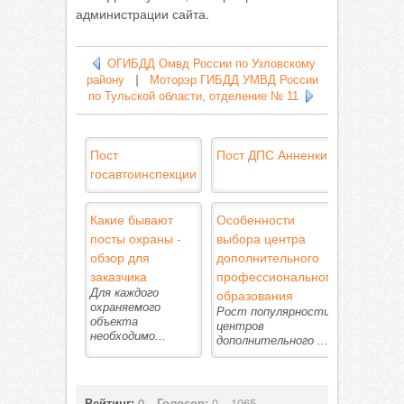
администрации сайта.
ОГИБДД Омвд России по Узловскому
району
|
Моторэр ГИБДД УМВД России
по Тульской области, отделение № 11
Пост
Пост ДПС Анненки
госавтоинспекции
Какие бывают
Особенности
посты охраны -
выбора центра
обзор для
дополнительного
заказчика
профессионального
Для каждого
образования
охраняемого
Рост популярности
объекта
центров
необходимо...
дополнительного ...
Рейтинг:
0
Голосов:
0
1065