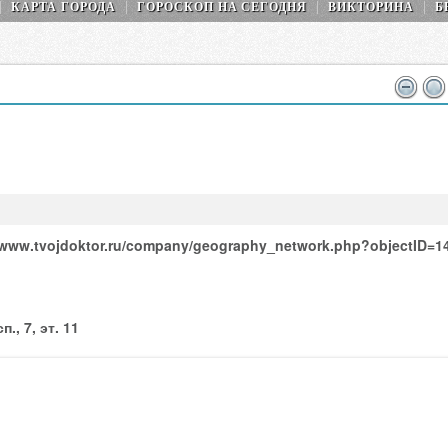
КАРТА ГОРОДА
ГОРОСКОП НA СEГОДНЯ
ВИКТОРИНА
Б
//www.tvojdoktor.ru/company/geography_network.php?objectID=1
, 7, эт. 11