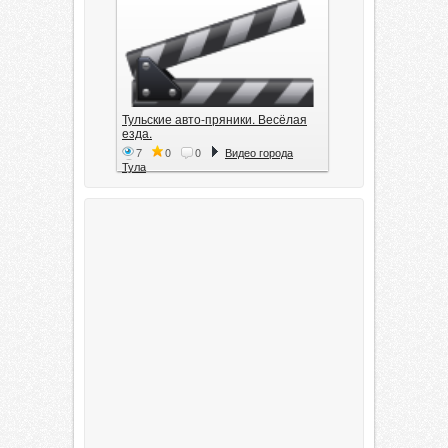
Тульские авто-пряники. Весёлая
езда.
7
0
0
Видео города
Тула
Тула. 1941. Документальный
фильм
6
0
0
Видео города
Тула