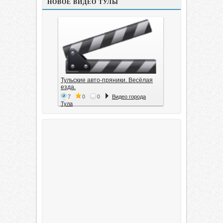
НОВОЕ ВИДЕО ТУЛЫ
Тульские авто-пряники. Весёлая
езда.
7
0
0
Видео города
Тула
Тула. 1941. Документальный
фильм
6
0
0
Видео города
Тула