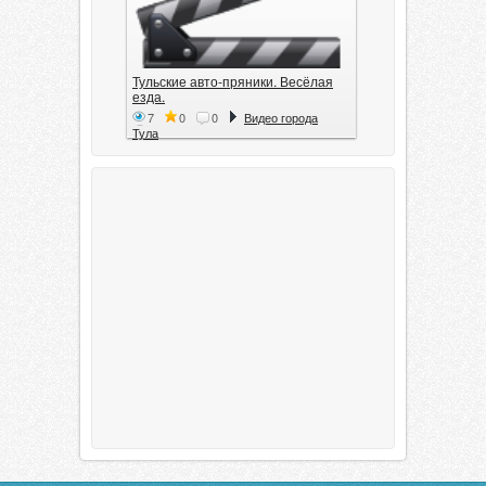
Тульские авто-пряники. Весёлая
езда.
7
0
0
Видео города
Тула
Тула. 1941. Документальный
фильм
6
0
0
Видео города
Тула