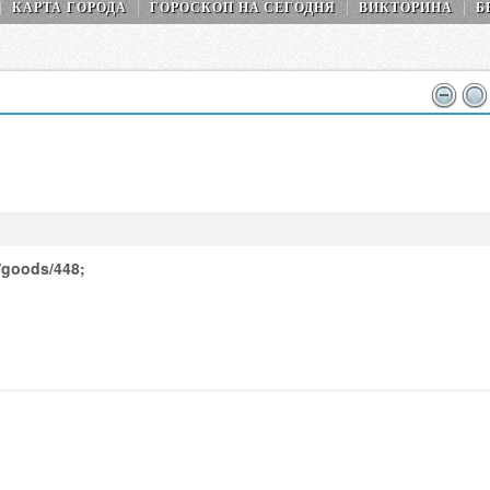
КАРТА ГОРОДА
ГОРОСКОП НA СEГОДНЯ
ВИКТОРИНА
Б
/goods/448;