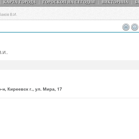
КАРТА ГОРОДА
ГОРОСКОП НA СEГОДНЯ
ВИКТОРИНА
Б
аков В.И.
.И..
н, Киреевск г., ул. Мира, 17