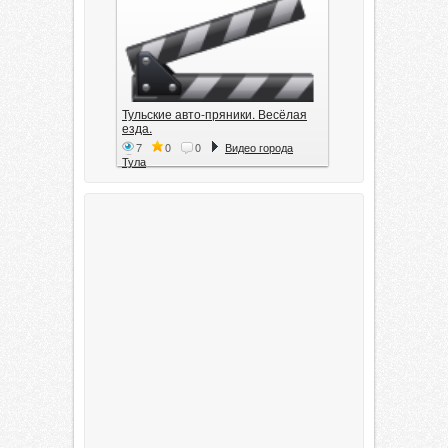
Тульские авто-пряники. Весёлая
езда.
7
0
0
Видео города
Тула
Тула. 1941. Документальный
фильм
6
0
0
Видео города
Тула