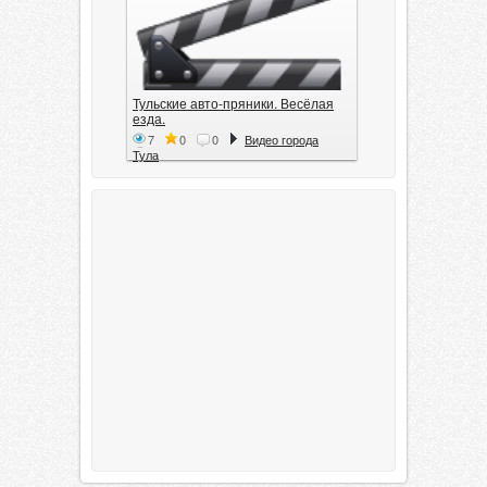
Тульские авто-пряники. Весёлая
езда.
7
0
0
Видео города
Тула
Тула. 1941. Документальный
фильм
6
0
0
Видео города
Тула