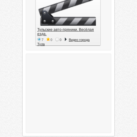
Тульские авто-пряники. Весёлая
езда.
7
0
0
Видео города
Тула
Тула. 1941. Документальный
фильм
6
0
0
Видео города
Тула