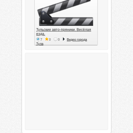
Тульские авто-пряники. Весёлая
езда.
7
0
0
Видео города
Тула
Тула. 1941. Документальный
фильм
6
0
0
Видео города
Тула