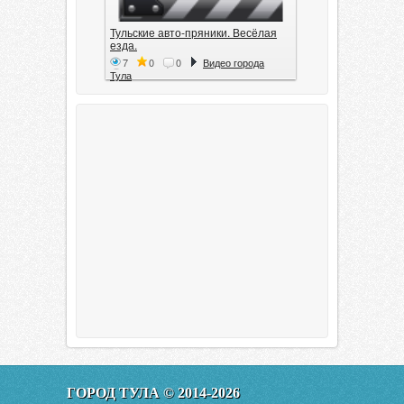
Тульские авто-пряники. Весёлая
езда.
7
0
0
Видео города
Тула
Тула. 1941. Документальный
фильм
6
0
0
Видео города
Тула
00:20:11
Эфир от 11.01.2016 (19.35) Тула
ГОРОД ТУЛА © 2014-2026