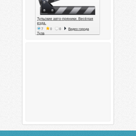
Тульские авто-пряники. Весёлая
езда.
7
0
0
Видео города
Тула
Тула. 1941. Документальный
фильм
6
0
0
Видео города
Тула
00:20:11