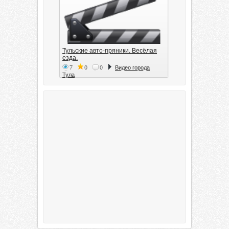
Тульские авто-пряники. Весёлая
езда.
7
0
0
Видео города
Тула
Тула. 1941. Документальный
фильм
6
0
0
Видео города
Тула