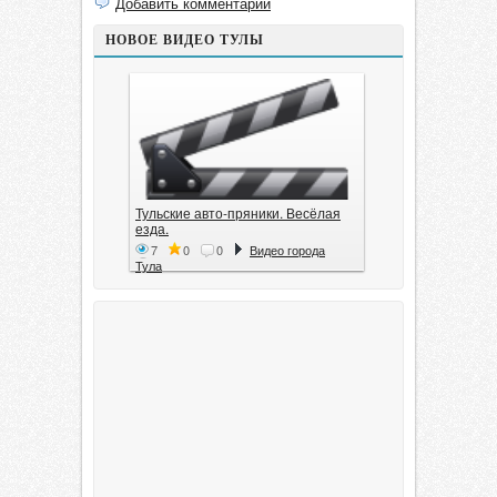
Добавить комментарий
НОВОЕ ВИДЕО ТУЛЫ
Тульские авто-пряники. Весёлая
езда.
7
0
0
Видео города
Тула
Тула. 1941. Документальный
фильм
6
0
0
Видео города
Тула