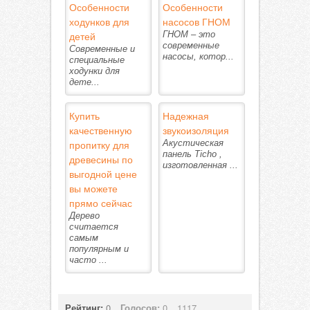
Особенности
Особенности
ходунков для
насосов ГНОМ
детей
ГНОМ – это
современные
Современные и
насосы, котор...
специальные
ходунки для
дете...
Купить
Надежная
качественную
звукоизоляция
пропитку для
Акустическая
панель Ticho ,
древесины по
изготовленная ...
выгодной цене
вы можете
прямо сейчас
Дерево
считается
самым
популярным и
часто ...
Рейтинг:
0
Голосов:
0
1117