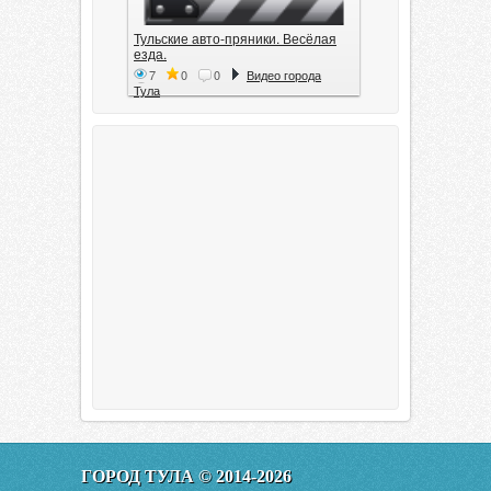
Тульские авто-пряники. Весёлая
езда.
7
0
0
Видео города
Тула
Тула. 1941. Документальный
фильм
6
0
0
Видео города
Тула
00:20:11
Эфир от 11.01.2016 (19.35) Тула
ГОРОД ТУЛА © 2014-2026