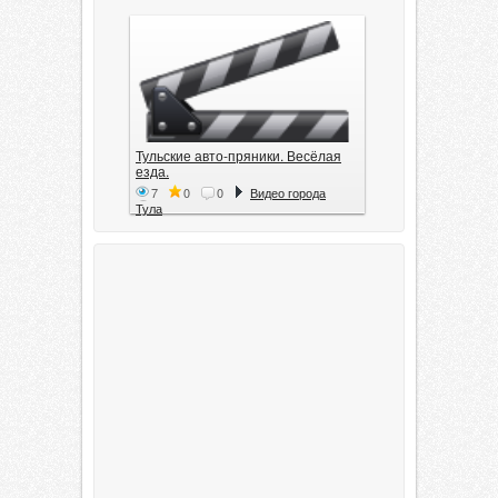
Тульские авто-пряники. Весёлая
езда.
7
0
0
Видео города
Тула
Тула. 1941. Документальный
фильм
6
0
0
Видео города
Тула