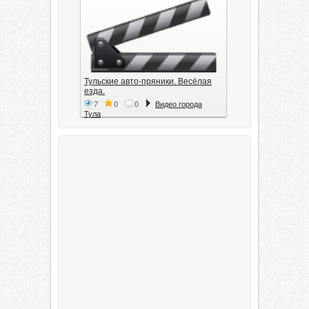
Тульские авто-пряники. Весёлая
езда.
7
0
0
Видео города
Тула
Тула. 1941. Документальный
фильм
6
0
0
Видео города
Тула