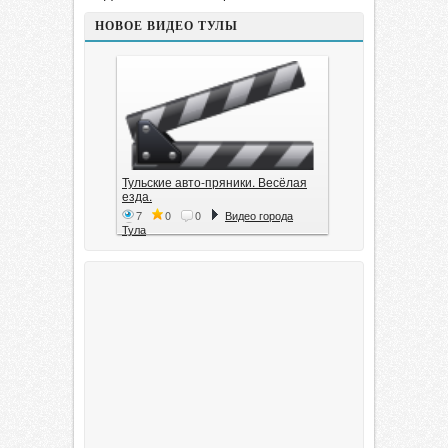
НОВОЕ ВИДЕО ТУЛЫ
Тульские авто-пряники. Весёлая
езда.
7
0
0
Видео города
Тула
Тула. 1941. Документальный
фильм
6
0
0
Видео города
Тула