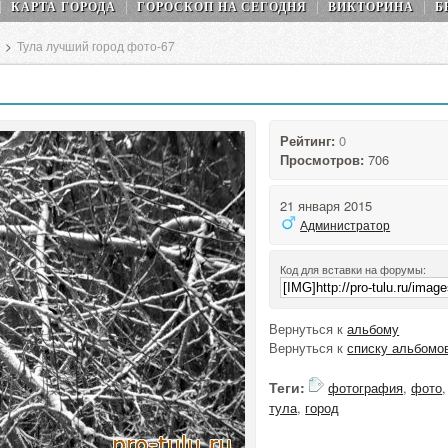
КАРТА ГОРОДА
ГОРОСКОП НA СEГОДНЯ
ВИКТОРИНА
Б
>
Тула лучший город фото-67
Рейтинг:
0
Просмотров:
706
21 января 2015
Администратор
Код для вставки на форумы:
Вернуться к
альбому
Вернуться к
списку альбомо
Теги:
фотография
,
фото
,
тула
,
город