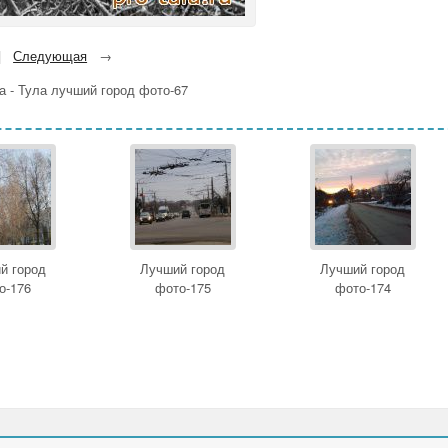
|
Следующая
→
а - Тула лучший город фото-67
й город
Лучший город
Лучший город
о-176
фото-175
фото-174