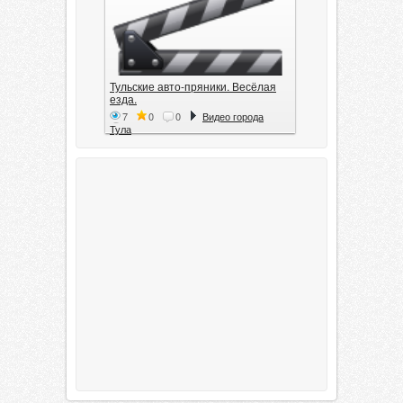
Тульские авто-пряники. Весёлая
езда.
7
0
0
Видео города
Тула
Тула. 1941. Документальный
фильм
6
0
0
Видео города
Тула