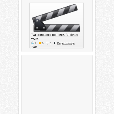
Тульские авто-пряники. Весёлая
езда.
7
0
0
Видео города
Тула
Тула. 1941. Документальный
фильм
6
0
0
Видео города
Тула