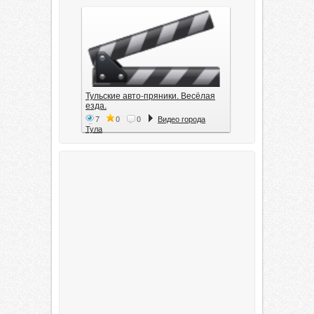
Тульские авто-пряники. Весёлая
езда.
7
0
0
Видео города
Тула
Тула. 1941. Документальный
фильм
6
0
0
Видео города
Тула