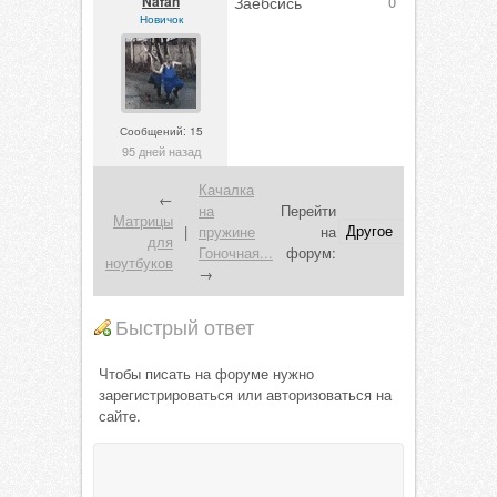
Nafan
Заебсись
0
Новичок
Сообщений: 15
95 дней назад
Качалка
←
на
Перейти
Матрицы
|
пружине
на
для
Гоночная...
форум:
ноутбуков
→
Быстрый ответ
Чтобы писать на форуме нужно
зарегистрироваться или авторизоваться на
сайте.