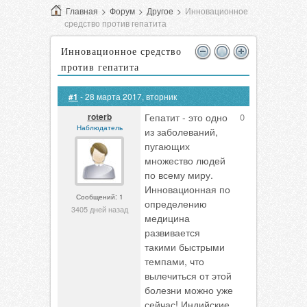
Главная
>
Форум
>
Другое
>
Инновационное
средство против гепатита
Инновационное средство
против гепатита
#1
- 28 марта 2017, вторник
roterb
Гепатит - это одно
0
Наблюдатель
из заболеваний,
пугающих
множество людей
по всему миру.
Инновационная по
Сообщений: 1
определению
3405 дней назад
медицина
развивается
такими быстрыми
темпами, что
вылечиться от этой
болезни можно уже
сейчас! Индийские