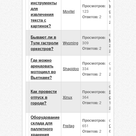
от
инструменты
Просмотров:
Wyomin
для
Movitel
123
g
извлечения
Ответов:
2
14 июля
текста с
2026
картинок?
от
Бывают ли в
Просмотров:
Movitel
Туле гастроли
Wyoming
309
25 июня
оркестров?
Ответов:
2
2026
Где можно
Просмотров:
от
Xinux
арендовать
Shapidoo
334
18 июня
мотоцикл во
Ответов:
2
2026
Вьетнаме?
от
Как провести
Просмотров:
Shapido
отпуск в
Xinux
364
o
городе?
Ответов:
2
11 июня
2026
Оборудование
Просмотров:
от
склада для
Freitag
651
Octavian
паллетного
Ответов:
2
6 мая 2026
хранения