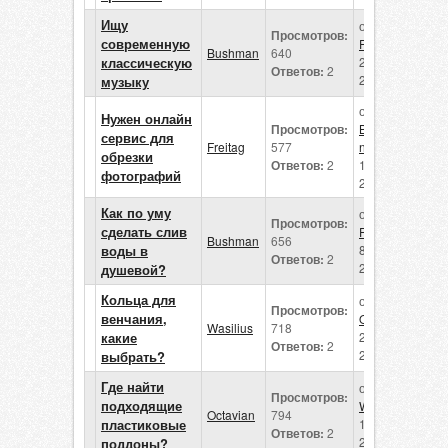
Ищу
от
Просмотров:
современную
Freitag
Bushman
640
классическую
23 апреля
Ответов:
2
2026
музыку
от
Нужен онлайн
Просмотров:
Bushma
сервис для
Freitag
577
n
обрезки
Ответов:
2
14 апреля
фотографий
2026
Как по уму
от
Просмотров:
сделать слив
Freitag
Bushman
656
воды в
8 апреля
Ответов:
2
2026
душевой?
Кольца для
от
Просмотров:
венчания,
Octavian
Wasilius
718
какие
22 марта
Ответов:
2
2026
выбрать?
Где найти
от
Просмотров:
подходящие
Wasilius
Octavian
794
пластиковые
11 марта
Ответов:
2
2026
поддоны?