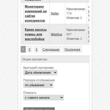
Мониторинг
от
Просмотров:
изменений на
Octavian
Nafan
716
сайтах
6 марта
Ответов:
2
2026
конкурентов
от
Какие насосы
Просмотров:
Octavian
нужны для
Wasilius
897
26 февраля
маслобойни
Ответов:
2
2026
1
2
3
Следующая
Последняя
Опции просмотра
Критерий сортировки
Порядок отображения
Показать