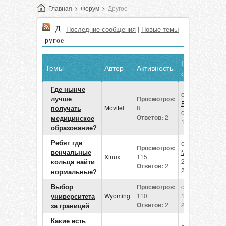
Главная
>
Форум
>
Другое
Д
Последние сообщения
|
Новые темы
ругое
Последнее
Темы
Автор
Активность
сообщение
Где нынче
от
лучше
Просмотров:
Freitag
получать
Movitel
8
сегодня в
Ответов:
2
медицинское
14:09
образование?
Ребят где
от
Просмотров:
венчальные
Movitel
Xinux
115
кольца найти
20 июля
Ответов:
2
2026
нормальные?
Выбор
Просмотров:
от
Xinux
университета
Wyoming
110
19 июля
Ответов:
2
2026
за границей
Какие есть