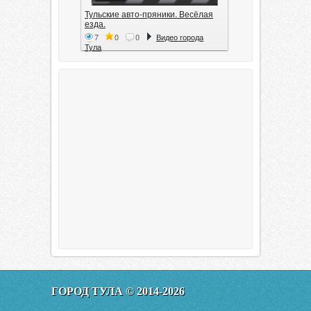
Тульские авто-пряники. Весёлая
езда.
7
0
0
Видео города
Тула
Тула. 1941. Документальный
фильм
6
0
0
Видео города
Тула
00:20:11
Эфир от 11.01.2016 (19.35) Тула
ГОРОД ТУЛА © 2014-2026