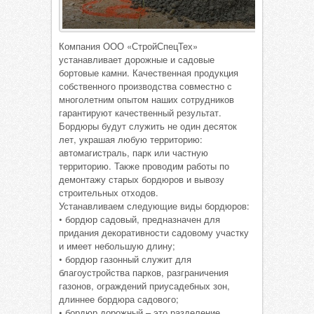
Компания ООО «СтройСпецТех»
устанавливает дорожные и садовые
бортовые камни. Качественная продукция
собственного производства совместно с
многолетним опытом наших сотрудников
гарантируют качественный результат.
Бордюры будут служить не один десяток
лет, украшая любую территорию:
автомагистраль, парк или частную
территорию. Также проводим работы по
демонтажу старых бордюров и вывозу
строительных отходов.
Устанавливаем следующие виды бордюров:
• бордюр садовый, предназначен для
придания декоративности садовому участку
и имеет небольшую длину;
• бордюр газонный служит для
благоустройства парков, разграничения
газонов, ограждений приусадебных зон,
длиннее бордюра садового;
• бордюр дорожный – это разделение