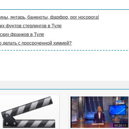
ины, янтарь, банкноты, фарфор, рог носорога!
х фунтов стерлингов в Туле
ких франков в Туле
о делать с просроченной химией?
00:20:11