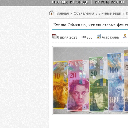
ПОГОДА В ГОРОДЕ
КУРСЫ ВАЛЮТ
Главная
>
Объявления
>
Личные вещи
>
К
Куплю Обменяю, куплю старые фунт
6 июля 2023
866
Астрахань