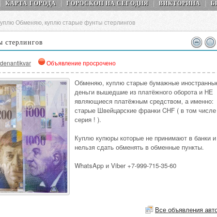
КАРТА ГОРОДА
ГОРОСКОП НA СEГОДНЯ
ВИКТОРИНА
Б
уплю Обменяю, куплю старые фунты стерлингов
ы стерлингов
denantikvar
Объявление просрочено
Обменяю, куплю старые бумажные иностранны
деньги вышедшие из платёжного оборота и НЕ
являющиеся платёжным средством, а именно:
старые Швейцарские франки CHF ( в том числе
серия ! ).
Куплю купюры которые не принимают в банки и
нельзя сдать обменять в обменные пункты.
WhatsApp и Viber +7-999-715-35-60
Все объявления авт