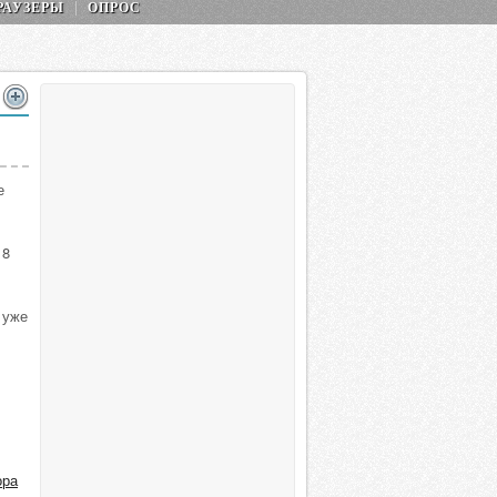
РАУЗЕРЫ
ОПРОС
е
 8
 уже
ора