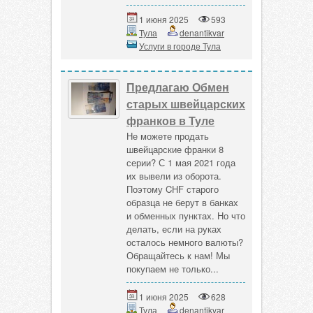
1 июня 2025
593
Тула
denantikvar
Услуги в городе Тула
Предлагаю Обмен
старых швейцарских
франков в Туле
Не можете продать
швейцарские франки 8
серии? С 1 мая 2021 года
их вывели из оборота.
Поэтому CHF старого
образца не берут в банках
и обменных пунктах. Но что
делать, если на руках
осталось немного валюты?
Обращайтесь к нам! Мы
покупаем не только...
1 июня 2025
628
Тула
denantikvar