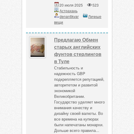
20 июля 2025
523
Астрахань
denantikvar
Личные
вещи
Предлагаю Обмен
старых английских
фунтов стерлингов
в Туле
Стабильность и
надежность GBP
подкрепляется репутацией,
авторитетом и развитой
экономикой
Великобритании.
Государство уделяет много
внимания качеству и
дизайну своей валюты. Во
все времена на купюрах
были напечатаны монархи.
Дольше всего правила...