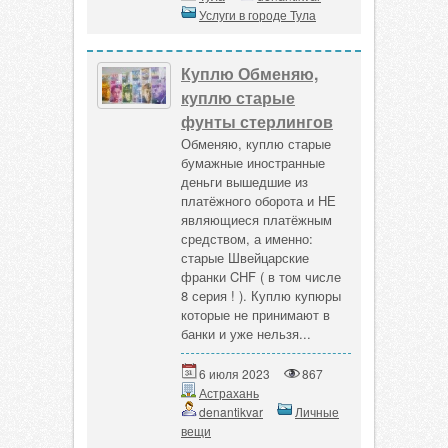
Услуги в городе Тула
Куплю Обменяю,
куплю старые
фунты стерлингов
Обменяю, куплю старые
бумажные иностранные
деньги вышедшие из
платёжного оборота и НЕ
являющиеся платёжным
средством, а именно:
старые Швейцарские
франки CHF ( в том числе
8 серия ! ). Куплю купюры
которые не принимают в
банки и уже нельзя...
6 июля 2023
867
Астрахань
denantikvar
Личные
вещи