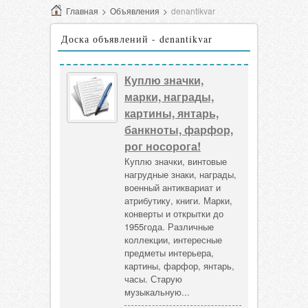
Главная
>
Объявления
>
denantikvar
Доска объявлений - denantikvar
Куплю значки,
марки, награды,
картины, янтарь,
банкноты, фарфор,
рог носорога!
Куплю значки, винтовые
нагрудные знаки, награды,
военный антиквариат и
атрибутику, книги. Марки,
конверты и открытки до
1955года. Различные
коллекции, интересные
предметы интерьера,
картины, фарфор, янтарь,
часы. Старую
музыкальную...