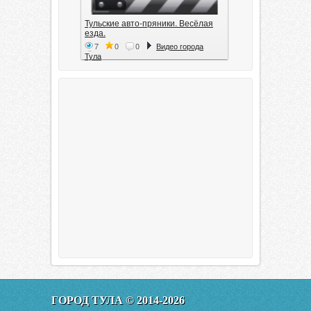
Тульские авто-пряники. Весёлая
езда.
7
0
0
Видео города
Тула
Тула. 1941. Документальный
фильм
6
0
0
Видео города
Тула
00:20:11
Эфир от 11.01.2016 (19.35) Тула
ГОРОД ТУЛА © 2014-2026