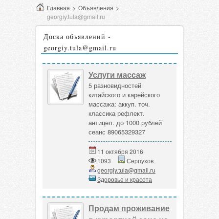
Главная
>
Объявления
>
georgiy.tula@gmail.ru
Доска объявлений -
georgiy.tula@gmail.ru
Услуги массаж
5 разновидностей
китайского и карейского
массажа: аккуп. точ.
классика рефлект.
антицел. до 1000 рублей
сеанс 89065329327
11 октября 2016
1093
Серпухов
georgiy.tula@gmail.ru
Здоровье и красота
Продам проживание