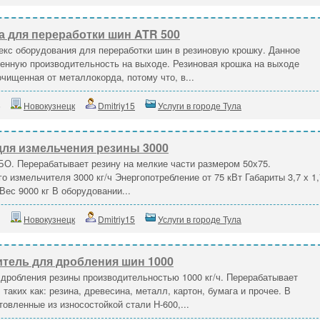
а для переработки шин ATR 500
екс оборудования для переработки шин в резиновую крошку. Данное
енную производительность на выходе. Резиновая крошка на выходе
чищенная от металлокорда, потому что, в...
5
Новокузнецк
Dmitriy15
Услуги в городе Тула
ля измельчения резины 3000
БО. Перерабатывает резину на мелкие части размером 50х75.
 измельчителя 3000 кг/ч Энергопотребление от 75 кВт Габариты 3,7 х 1,
Вес 9000 кг В оборудовании...
1
Новокузнецк
Dmitriy15
Услуги в городе Тула
тель для дробления шин 1000
дробления резины производительностью 1000 кг/ч. Перерабатывает
аких как: резина, древесина, металл, картон, бумага и прочее. В
овленные из износостойкой стали H-600,...