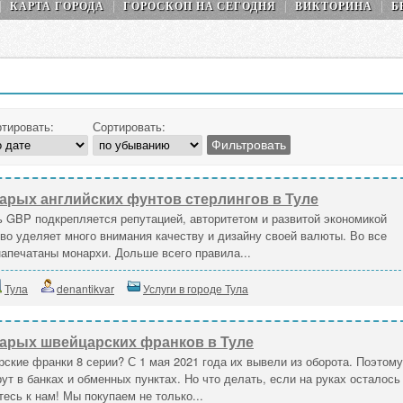
КАРТА ГОРОДА
ГОРОСКОП НA СEГОДНЯ
ВИКТОРИНА
Б
тировать:
Сортировать:
арых английских фунтов стерлингов в Туле
 GBP подкрепляется репутацией, авторитетом и развитой экономикой
во уделяет много внимания качеству и дизайну своей валюты. Во все
апечатаны монархи. Дольше всего правила...
Тула
denantikvar
Услуги в городе Тула
арых швейцарских франков в Туле
ские франки 8 серии? С 1 мая 2021 года их вывели из оборота. Поэтому
ут в банках и обменных пунктах. Но что делать, если на руках осталось
сь к нам! Мы покупаем не только...