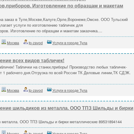
ов,приборов. Изготовление по образцам и макетам
 на заказ в Туле,Москве,Калуге,Орле,Воронеже,Омске. ООО Тульский
агает услуги по изготовлению табличек для
ров. Изготовление по образцам и макетам заказчика....
Москва
tp-zavod
Услуги в городе Тула
ение всех видов табличек!
абличек! Таблички на станки,приборы! Производство любых табличек-
т 1 рабочего дня.Отгрузка по всей России ТК Деловые линии,ТК СДЭК.
Москва
tp-zavod
Услуги в городе Тула
ение шильдиков из металла. ООО ТПЗ Шильды и бирки
з металла. ООО ТПЗ Шильды и бирки металлические 89531894144
Москва
tp-zavod
Услуги в городе Тула