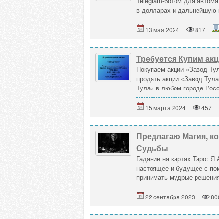
Telegram-ботом для автом
в долларах и дальнейшую к
13 мая 2024
817
Требуется Купим акц
Покупаем акции «Завод Тул
продать акции «Завод Тула
Тула» в любом городе Росс
15 марта 2024
457
Предлагаю Магия, ко
Судьбы
Гадание на картах Таро: 
настоящее и будущее с пом
принимать мудрые решения.
22 сентября 2023
80