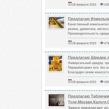
28 февраля 2023
43
Предлагаю Измельчи
Качественный измельчитель
резина, древесина, металл,
Производительность шредера
28 февраля 2023
47
Предлагаю Шредер д
Универсальный шредер, пре
Перерабатывает всё, без о
Благодаря своим износосто
28 февраля 2023
45
Предлагаю Таблички 
Туле,Москве,Калуге
Завод предлагает ус