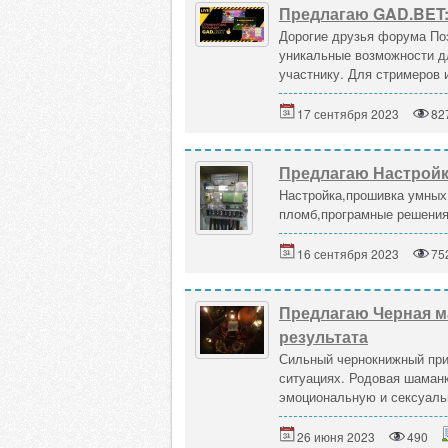
Предлагаю GAD.BET:
Дорогие друзья форума По
уникальные возможности дл
участнику. Для стримеров 
17 сентября 2023
82
Предлагаю Настройк
Настройка,прошивка умных 
пломб,програмные решения
16 сентября 2023
75
Предлагаю Черная ма
результата
Сильный чернокнижный при
ситуациях. Родовая шаманк
эмоциональную и сексуальн
26 июня 2023
490