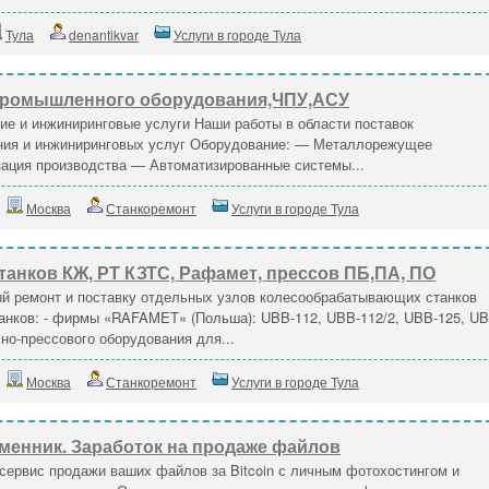
Тула
denantikvar
Услуги в городе Тула
промышленного оборудования,ЧПУ,АСУ
е и инжиниринговые услуги Наши работы в области поставок
ния и инжиниринговых услуг Оборудование: — Металлорежущее
ация производства — Автоматизированные системы...
Москва
Станкоремонт
Услуги в городе Тула
анков КЖ, РТ КЗТС, Рафамет, прессов ПБ,ПА, ПО
й ремонт и поставку отдельных узлов колесообрабатывающих станков
нков: - фирмы «RAFAMET» (Польша): UBB-112, UBB-112/2, UBB-125, UB
чно-прессового оборудования для...
Москва
Станкоремонт
Услуги в городе Тула
енник. Заработок на продаже файлов
ервис продажи ваших файлов за Bitcoin с личным фотохостингом и