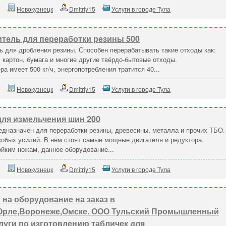
5
Новокузнецк
Dmitriy15
Услуги в городе Тула
тель для переработки резины 500
 для дробления резины. Способен перерабатывать такие отходы как:
 картон, бумага и многие другие твёрдо-бытовые отходы.
 имеет 500 кг/ч, энергопотребления тратится 40...
9
Новокузнецк
Dmitriy15
Услуги в городе Тула
ля измельчения шин 200
дназначен для переработки резины, древесины, металла и прочих ТБО.
собых усилий. В нём стоят самые мощные двигателя и редуктора.
йким ножам, данное оборудование...
6
Новокузнецк
Dmitriy15
Услуги в городе Тула
на оборудование на заказ в
,Орле,Воронеже,Омске. ООО Тульский Промышленный
луги по изготовлению табличек для