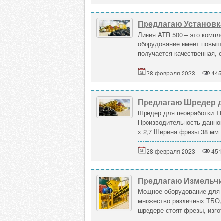
Предлагаю Установк
Линия ATR 500 – это компл
оборудование имеет повыш
получается качественная, о
28 февраля 2023
44
Предлагаю Шредер д
Шредер для переработки Т
Производительность данного
х 2,7 Ширина фрезы 38 мм 
28 февраля 2023
45
Предлагаю Измельчи
Мощное оборудование для 
множество различных ТБО, т
шредере стоят фрезы, изгот