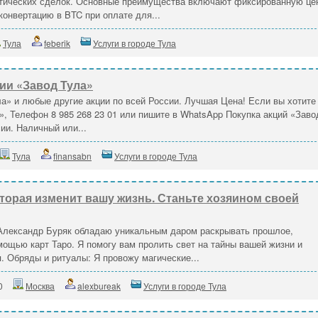
атических сделок. Основные преимущества включают фиксированную це
онвертацию в BTC при оплате для...
Тула
feberik
Услуги в городе Тула
ии «Завод Тула»
а» и любые другие акции по всей России. Лучшая Цена! Если вы хотите
», Телефон 8 985 268 23 01 или пишите в WhatsApp Покупка акций «Заво
ии. Наличный или...
Тула
finansabn
Услуги в городе Тула
торая изменит вашу жизнь. Станьте хозяином своей
Я Александр Буряк обладаю уникальным даром раскрывать прошлое,
ощью карт Таро. Я помогу вам пролить свет на тайны вашей жизни и
 Обряды и ритуалы: Я провожу магические...
0
Москва
alexbureak
Услуги в городе Тула