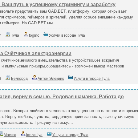
 Ваш путь к успешному стримингу и заработку
звольте представить вам GAD.BET, платформу, которая открывает
я стримеров, геймеров и зрителей, уделяя особое внимание каждому
и геймеров: На GAD.BET мы...
7
Тула
foginc
Услуги в городе Тула
а Счётчиков электроэнергии
счётчиков,никакого вмешательства в устройство,без вскрытия
 и импульсные приборы,обращайтесь - возможен выезд мастеров
2
Белгород
Антон Элекрик
Услуги в городе Тула
гия, верну в семью. Родовая шаманка. Работа до
ворот. Возврат любимого человека в запущенных по сложности и време
а. Верну любовь, чувства, сердечную привязанность, вызову сильную
ую зависимость. Присушу на тоску....
Москва
tanzaniya
Услуги в городе Тула