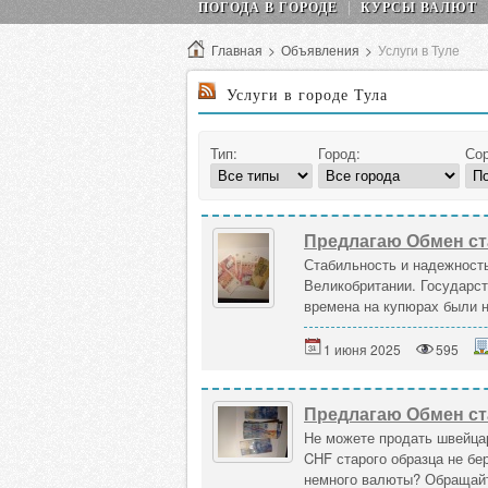
ПОГОДА В ГОРОДЕ
КУРСЫ ВАЛЮТ
Главная
>
Объявления
>
Услуги в Туле
Услуги в городе Тула
Тип:
Город:
Сор
Предлагаю Обмен ст
Стабильность и надежность
Великобритании. Государст
времена на купюрах были н
1 июня 2025
595
Предлагаю Обмен ст
Не можете продать швейцар
CHF старого образца не бер
немного валюты? Обращайте