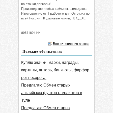
на станки,приборы!
Производство любых табличек-шильдиков.
Изготовление от 1 рабочего дня.Отгрузка по
всей России ТК Деловые линии,ТК СДЭК.
89531894144
Все объявления автора
Похожие объявления:
Куплю значки, марки, награды,
картины, янтарь, банкноты, фарфор,
рог носорога!
Предлагаю Обмен старых
английских фунтов стерлингов в
Туле
Предлагаю Обмен старых