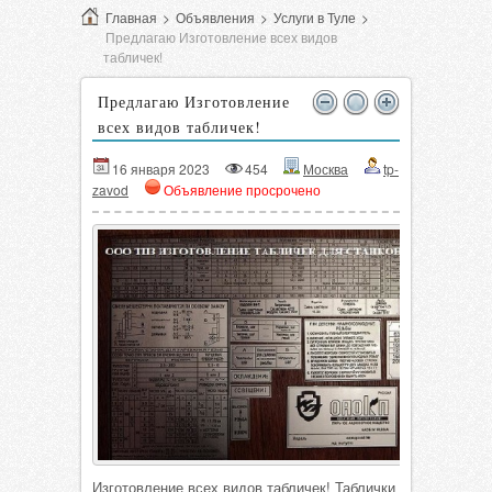
Главная
>
Объявления
>
Услуги в Туле
>
Предлагаю Изготовление всех видов
табличек!
Предлагаю Изготовление
всех видов табличек!
16 января 2023
454
Москва
tp-
zavod
Объявление просрочено
Изготовление всех видов табличек! Таблички