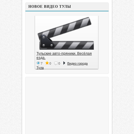
НОВОЕ ВИДЕО ТУЛЫ
Тульские авто-пряники. Весёлая
езда.
7
0
0
Видео города
Тула
Тула. 1941. Документальный
фильм
6
0
0
Видео города
Тула