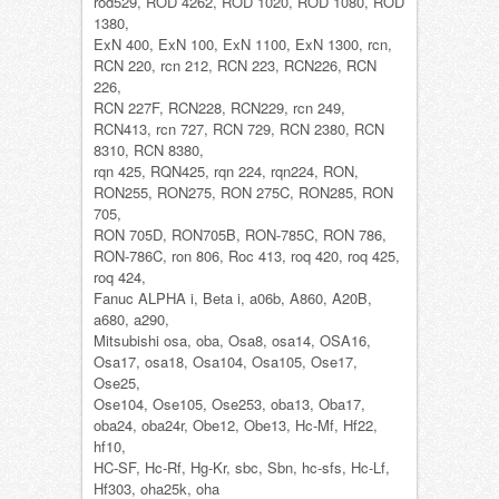
rod529, ROD 4262, ROD 1020, ROD 1080, ROD
1380,
ExN 400, ExN 100, ExN 1100, ExN 1300, rcn,
RCN 220, rcn 212, RCN 223, RCN226, RCN
226,
RCN 227F, RCN228, RCN229, rcn 249,
RCN413, rcn 727, RCN 729, RCN 2380, RCN
8310, RCN 8380,
rqn 425, RQN425, rqn 224, rqn224, RON,
RON255, RON275, RON 275C, RON285, RON
705,
RON 705D, RON705B, RON-785C, RON 786,
RON-786C, ron 806, Roc 413, roq 420, roq 425,
roq 424,
Fanuc ALPHA i, Beta i, a06b, A860, A20B,
a680, a290,
Mitsubishi osa, oba, Osa8, osa14, OSA16,
Osa17, osa18, Osa104, Osa105, Ose17,
Ose25,
Ose104, Ose105, Ose253, oba13, Oba17,
oba24, oba24r, Obe12, Obe13, Hc-Mf, Hf22,
hf10,
HC-SF, Hc-Rf, Hg-Kr, sbc, Sbn, hc-sfs, Hc-Lf,
Hf303, oha25k, oha