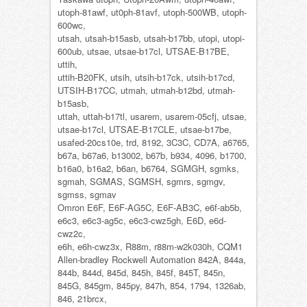
utoph-81awf, ut0ph-81avf, utoph-500WB, utoph-
600wc,
utsah, utsah-b15asb, utsah-b17bb, utopi, utopi-
600ub, utsae, utsae-b17cl, UTSAE-B17BE,
uttih,
uttih-B20FK, utsih, utsih-b17ck, utsih-b17cd,
UTSIH-B17CC, utmah, utmah-b12bd, utmah-
b15asb,
uttah, uttah-b17tl, usarem, usarem-05cfj, utsae,
utsae-b17cl, UTSAE-B17CLE, utsae-b17be,
usafed-20cs10e, trd, 8192, 3C3C, CD7A, a6765,
b67a, b67a6, b13002, b67b, b934, 4096, b1700,
b16a0, b16a2, b6an, b6764, SGMGH, sgmks,
sgmah, SGMAS, SGMSH, sgmrs, sgmgv,
sgmss, sgmav
Omron E6F, E6F-AG5C, E6F-AB3C, e6f-ab5b,
e6c3, e6c3-ag5c, e6c3-cwz5gh, E6D, e6d-
cwz2c,
e6h, e6h-cwz3x, R88m, r88m-w2k030h, CQM1
Allen-bradley Rockwell Automation 842A, 844a,
844b, 844d, 845d, 845h, 845f, 845T, 845n,
845G, 845gm, 845py, 847h, 854, 1794, 1326ab,
846, 21brcx,