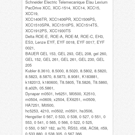
Schneider Electric Telemecanique Elau Lexium
PacDrive XCC, XCC-1514, XCC14, XCC15,
XCC19,
XCC1406TR, XCC1406PR, XCC1506PS,
XCC1510SPA, XCC1510PS, XCC1514TS,
XCC1912PS, XCC1930TS
Delta ROE-E, ROE-A, ROE-M, ROE-C, EH3,
ES3, Lenze EYF, EYF 0018, EYF 0017, EYF
0021,
BAUER GEL 153, GEL 293, GEL 208, gel 260,
GEL 152, GEL 261, GEL 261, GEL 230, GEL
205
Kubler 8.3610, 8.5000, 8.5020, 8.5802, 8.5820,
8.5823, 8.5870, 8.5873, 8.9081, K183881,
k182013, k180600, T8.5805, T8.5826, T8.5860,
8.a02h, 05.5861,
Dynapar m0501, hr6251, M0500, X2510,
m0504, m0609, x2504, EX6251, m0509,
HA7251, M0500,
hc5253, 4210, m0502, m0501, hs3506,
Hengstler 0 567, 0 533, 0 538, 0 527, 0 551, 0
553, 0 541, 0 565, 0 566, 0 522, 0 525,
0 550, 0 567 182, ax70, RS53, ri58, AC58, ri59,
0 533 880, 0 538 305, 0 567 366,