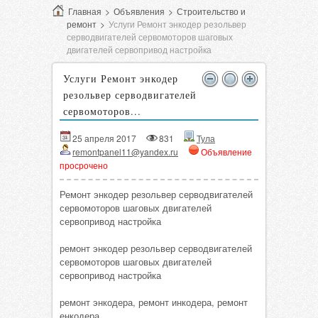
Главная
>
Объявления
>
Строительство и
ремонт
>
Услуги Ремонт энкодер резольвер
серводвигателей сервомоторов шаговых
двигателей сервопривод настройка
Услуги Ремонт энкодер
резольвер серводвигателей
сервомоторов...
25 апреля 2017
831
Тула
remontpanel11@yandex.ru
Объявление
просрочено
Ремонт энкодер резольвер серводвигателей
сервомоторов шаговых двигателей
сервопривод настройка
ремонт энкодер резольвер серводвигателей
сервомоторов шаговых двигателей
сервопривод настройка
ремонт энкодера, ремонт инкодера, ремонт
енкодера,