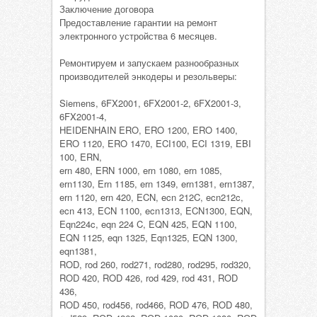
Заключение договора
Предоставление гарантии на ремонт
электронного устройства 6 месяцев.
Ремонтируем и запускаем разнообразных
производителей энкодеры и резольверы:
Siemens, 6FX2001, 6FX2001-2, 6FX2001-3,
6FX2001-4,
HEIDENHAIN ERO, ERO 1200, ERO 1400,
ERO 1120, ERO 1470, ECI100, ECI 1319, EBI
100, ERN,
ern 480, ERN 1000, ern 1080, ern 1085,
ern1130, Ern 1185, ern 1349, ern1381, ern1387,
ern 1120, ern 420, ECN, ecn 212C, ecn212c,
ecn 413, ECN 1100, ecn1313, ECN1300, EQN,
Eqn224c, eqn 224 C, EQN 425, EQN 1100,
EQN 1125, eqn 1325, Eqn1325, EQN 1300,
eqn1381,
ROD, rod 260, rod271, rod280, rod295, rod320,
ROD 420, ROD 426, rod 429, rod 431, ROD
436,
ROD 450, rod456, rod466, ROD 476, ROD 480,