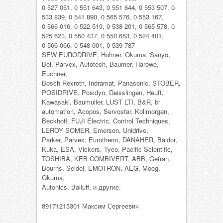
0 527 051, 0 551 643, 0 551 644, 0 553 507, 0
533 839, 0 541 890, 0 565 576, 0 553 167,
0 566 016, 0 522 519, 0 538 201, 0 565 578, 0
525 623, 0 550 437, 0 550 653, 0 524 401,
0 566 066, 0 548 001, 0 539 787
SEW EURODRIVE, Hohner, Okuma, Sanyo,
Bei, Parvex, Autotech, Baumer, Harowe,
Euchner,
Bosch Rexroth, Indramat, Panasonic, STOBER,
POSIDRIVE, Posidyn, Deisslingen, Heuft,
Kawasaki, Baumuller, LUST LTI, B&R, br
automation, Acopos, Servostar, Kollmorgen,
Beckhoff, FUJI Electric, Control Techniques,
LEROY SOMER, Emerson, Unidrive,
Parker, Parvex, Eurotherm, DANAHER, Baldor,
Kuka, ESA, Vickers, Tyco, Pacific Scientific,
TOSHIBA, KEB COMBIVERT, ABB, Gefran,
Bourns, Seidel, EMOTRON, AEG, Moog,
Okuma,
Autonics, Balluff, и другие.
89171215301 Максим Сергеевич