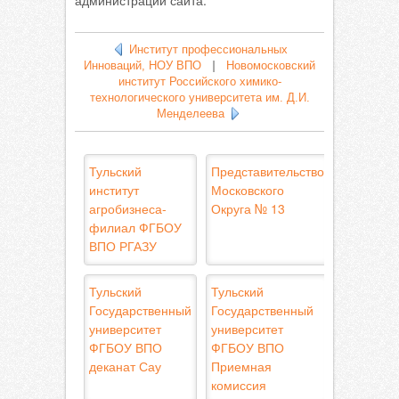
администрации сайта.
Институт профессиональных
Инноваций, НОУ ВПО
|
Новомосковский
институт Российского химико-
технологического университета им. Д.И.
Менделеева
Тульский
Представительство
институт
Московского
агробизнеса-
Округа № 13
филиал ФГБОУ
ВПО РГАЗУ
Тульский
Тульский
Государственный
Государственный
университет
университет
ФГБОУ ВПО
ФГБОУ ВПО
деканат Сау
Приемная
комиссия