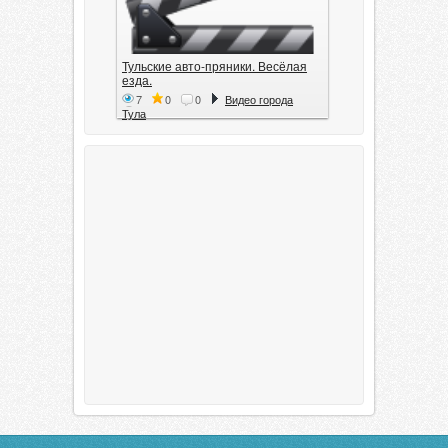
Тульские авто-пряники. Весёлая
езда.
7
0
0
Видео города
Тула
Тула. 1941. Документальный
фильм
6
0
0
Видео города
Тула
00:20:11