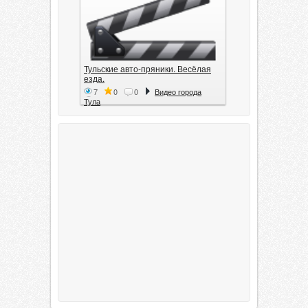
Тульские авто-пряники. Весёлая
езда.
7
0
0
Видео города
Тула
Тула. 1941. Документальный
фильм
6
0
0
Видео города
Тула