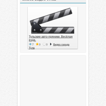
Тульские авто-пряники. Весёлая
езда.
7
0
0
Видео города
Тула
Тула. 1941. Документальный
фильм
6
0
0
Видео города
Тула