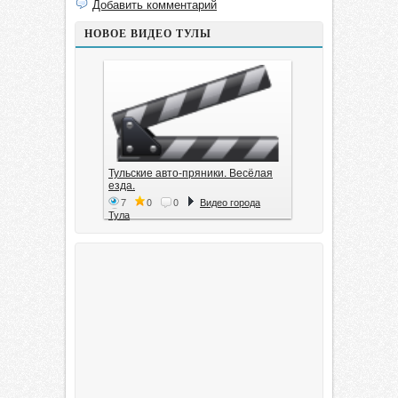
Добавить комментарий
НОВОЕ ВИДЕО ТУЛЫ
Тульские авто-пряники. Весёлая
езда.
7
0
0
Видео города
Тула
Тула. 1941. Документальный
фильм
6
0
0
Видео города
Тула