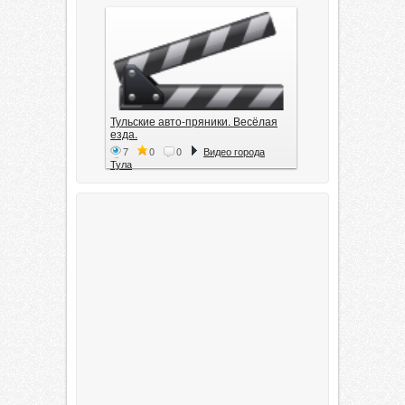
Тульские авто-пряники. Весёлая
езда.
7
0
0
Видео города
Тула
Тула. 1941. Документальный
фильм
6
0
0
Видео города
Тула