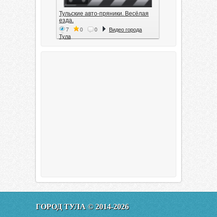
Тульские авто-пряники. Весёлая
езда.
7
0
0
Видео города
Тула
Тула. 1941. Документальный
фильм
6
0
0
Видео города
Тула
00:20:11
Эфир от 11.01.2016 (19.35) Тула
ГОРОД ТУЛА © 2014-2026