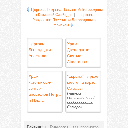
Церковь Покрова Пресвятой Богородицы
в Козловой Слободе
|
Церковь
Рождества Пресвятой Богородицы в
Майском
Церковь
Храм
Двенадцати
Двенадцати
Апостолов
Святых
Апостолов
Храм
"Европа" - яркое
католический
место на карте
святых
Самары
апостолов Петра
Главной
отличительной
и Павла
особенностью
Самарск...
Рейтинг:
0
Голосов:
0
853 просмотра