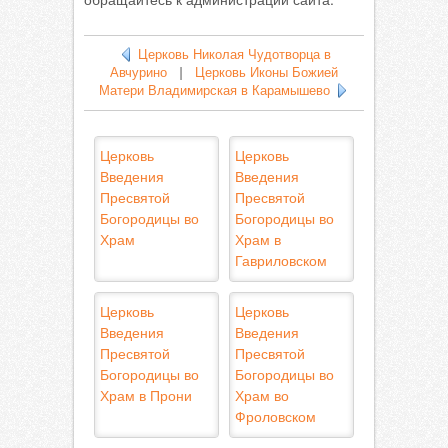
Церковь Николая Чудотворца в
Авчурино
|
Церковь Иконы Божией
Матери Владимирская в Карамышево
Церковь
Церковь
Введения
Введения
Пресвятой
Пресвятой
Богородицы во
Богородицы во
Храм
Храм в
Гавриловском
Церковь
Церковь
Введения
Введения
Пресвятой
Пресвятой
Богородицы во
Богородицы во
Храм в Прони
Храм во
Фроловском