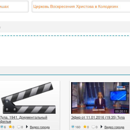
гишах
Церковь Воскресения Христова в Колодезях
в
00:20:11
Тула. 1941. Документальный
Эфир от 11.01.2016 (19.35) Тула
фильм
6
0
0
Видео города
160
0
0
Видео города