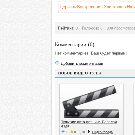
Церковь Воскресения Христова в На
Рейтинг:
0
Голосов:
0
808 просмотро
Комментарии (
0
)
Нет комментариев. Ваш будет первым!
Добавить комментарий
НОВОЕ ВИДЕО ТУЛЫ
Тульские авто-пряники. Весёлая
езда.
7
0
0
Видео города