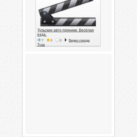
Тульские авто-пряники. Весёлая
езда.
7
0
0
Видео города
Тула
Тула. 1941. Документальный
фильм
6
0
0
Видео города
Тула