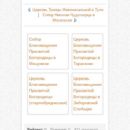
Церковь Троицы Живоначальной в Туле
|
Собор Николая Чудотворца в
Мосальске
Собор
Церковь
Благовещения
Благовещения
Пресвятой
Пресвятой
Богородицы в
Богородицы в
Мещовске
Тарасково
Церковь
Церковь
Благовещения
Благовещения
Пресвятой
Пресвятой
Богородицы
Богородицы в
(старообрядческая)
Заборовской
Слободке
Рейтинг:
0
Голосов:
0
871 просмотр