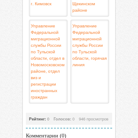
г. Кимовск
Щекинском
районе
Управление
Управление
Федеральной
Федеральной
миграционной
миграционной
службы России
службы России
по Тульской
по Тульской
области, отдел в
области, горячая
Новомосковском
линия
районе, отдел
виз и
регистрации
иностранных
граждан
Рейтинг:
0
Голосов:
0
946 просмотров
Комментарии (
0
)